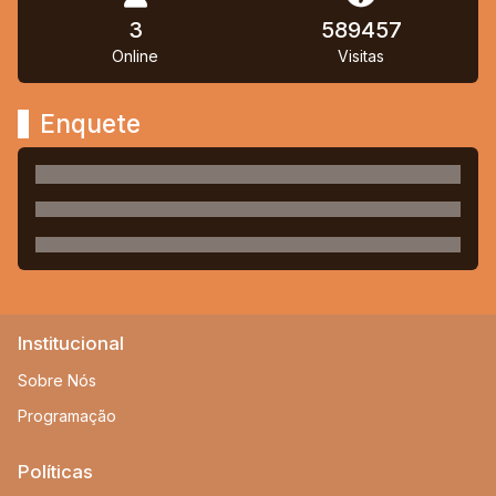
3
589457
Online
Visitas
Enquete
Institucional
Sobre Nós
Programação
Políticas