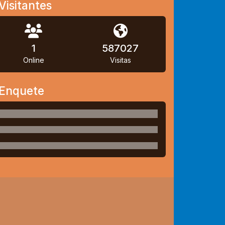
Visitantes
1
587027
Online
Visitas
Enquete