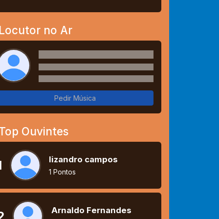
Locutor no Ar
Pedir Música
Top Ouvintes
lizandro campos
1
1 Pontos
Arnaldo Fernandes
2