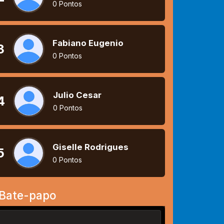
0 Pontos
Fabiano Eugenio
3
0 Pontos
Julio Cesar
4
0 Pontos
Giselle Rodrigues
5
0 Pontos
Bate-papo