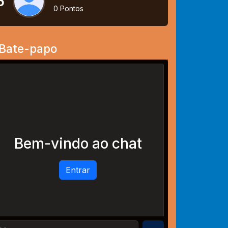
5
0 Pontos
Bate-papo
Bem-vindo ao chat
Entrar