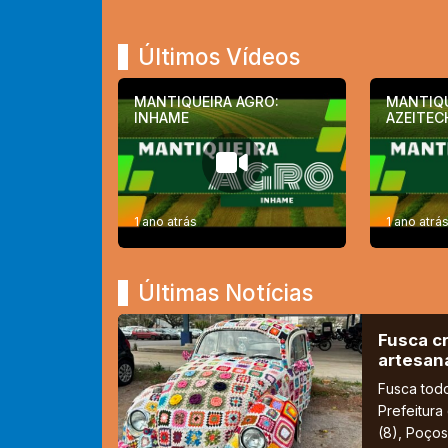
Últimos Vídeos
MANTIQUEIRA AGRO:
MANTIQU
INHAME
AZEITEC
1 ano atrás
1 ano atrá
Últimas Notícias
Fusca cr
artesan
Fusca tod
Prefeitura
(8), Poços