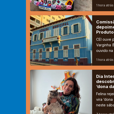
1 hora atrás
Comissão
depoime
Produto
CEI ouve p
Varginha (
ouvido na 
1 hora atrás
Dia Inte
descobr
‘dona d
Felina re
vira ‘dona
neste sába