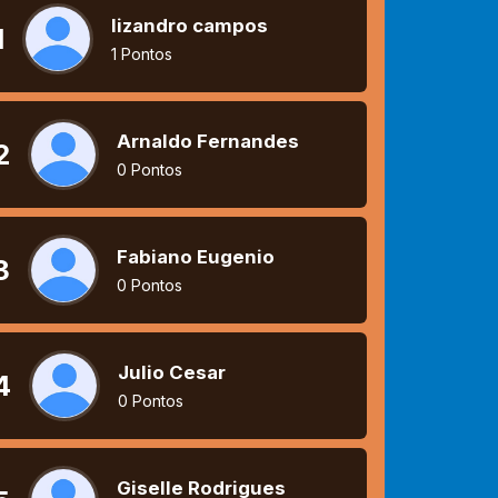
lizandro campos
1
1 Pontos
Arnaldo Fernandes
2
0 Pontos
Fabiano Eugenio
3
0 Pontos
Julio Cesar
4
0 Pontos
Giselle Rodrigues