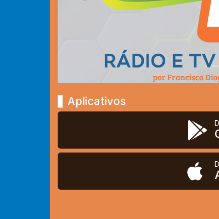
Aplicativos
D
D